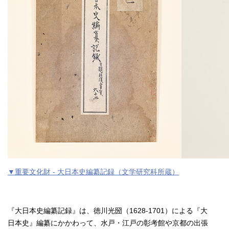
▼重要文化財 - 大日本史編纂記録（文学研究科所蔵）
『大日本史編纂記録』は、徳川光圀（1628-1701）による『大
日本史』編纂にかかわって、水戸・江戸の彰考館や京都の出張