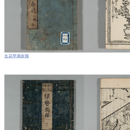
生花早満奈飛