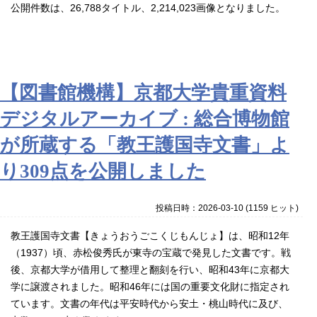
公開件数は、26,788タイトル、2,214,023画像となりました。
【図書館機構】京都大学貴重資料
デジタルアーカイブ : 総合博物館
が所蔵する「教王護国寺文書」よ
り309点を公開しました
投稿日時：2026-03-10
(
1159 ヒット
)
教王護国寺文書【きょうおうごこくじもんじょ】は、昭和12年
（1937）頃、赤松俊秀氏が東寺の宝蔵で発見した文書です。戦
後、京都大学が借用して整理と翻刻を行い、昭和43年に京都大
学に譲渡されました。昭和46年には国の重要文化財に指定され
ています。文書の年代は平安時代から安土・桃山時代に及び、