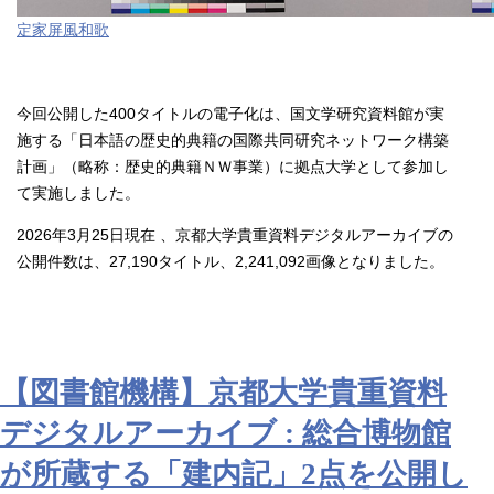
定家屏風和歌
今回公開した
400
タイトルの電子化は、国文学研究資料館が実
施する「日本語の歴史的典籍の国際共同研究ネットワーク構築
計画」（略称：歴史的典籍ＮＷ事業）に拠点大学として参加し
て実施しました。
2026
年
3
月
25
日現在 、京都大学貴重資料デジタルアーカイブの
公開件数は、
27,190
タイトル、
2,241,092
画像となりました。
【図書館機構】京都大学貴重資料
デジタルアーカイブ : 総合博物館
が所蔵する「建内記」2点を公開し