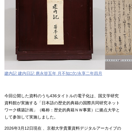
建内記 建内日記 應永丗五年 月不知□欠/永享二年四月
今回公開した資料のうち436タイトルの電子化は、国文学研究
資料館が実施する「日本語の歴史的典籍の国際共同研究ネット
ワーク構築計画」（略称：歴史的典籍ＮＷ事業）に拠点大学と
して参加して実施しました。
2026年3月12日現在 、京都大学貴重資料デジタルアーカイブの