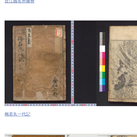
近江國名所圖會
梅若丸一代記