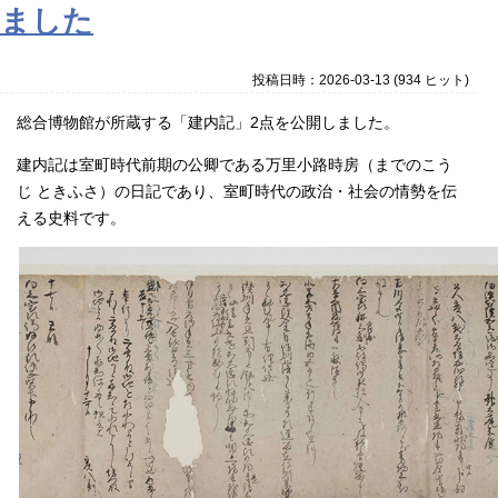
ました
投稿日時：2026-03-13
(
934 ヒット
)
総合博物館が所蔵する「建内記」
2
点を公開しました。
建内記は室町時代前期の公卿である万里小路時房（までのこう
じ ときふさ）の日記であり、室町時代の政治・社会の情勢を伝
える史料です。