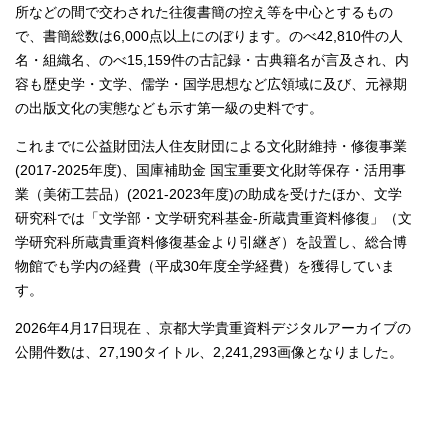
所などの間で交わされた往復書簡の控え等を中心とするもの
で、書簡総数は6,000点以上にのぼります。のべ42,810件の人
名・組織名、のべ15,159件の古記録・古典籍名が言及され、内
容も歴史学・文学、儒学・国学思想など広領域に及び、元禄期
の出版文化の実態なども示す第一級の史料です。
これまでに公益財団法人住友財団による文化財維持・修復事業
(2017-2025年度)、国庫補助金 国宝重要文化財等保存・活用事
業（美術工芸品）(2021-2023年度)の助成を受けたほか、文学
研究科では「文学部・文学研究科基金-所蔵貴重資料修復」（文
学研究科所蔵貴重資料修復基金より引継ぎ）を設置し、総合博
物館でも学内の経費（平成30年度全学経費）を獲得していま
す。
2026年4月17日現在 、京都大学貴重資料デジタルアーカイブの
公開件数は、27,190タイトル、2,241,293画像となりました。