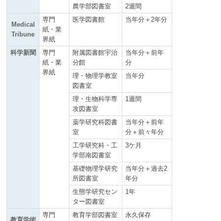
農学部図書室
2週間
専門
医学図書館
当年分＋2年分
Medical
紙・業
Tribune
界紙
科学新聞
専門
附属図書館宇治
当年分＋前年
紙・業
分館
分
界紙
理・物理学教室
当年分
図書室
理・生物科学専
1週間
攻図書室
薬学研究科図書
当年分＋前年
室
分＋前々年分
工学研究科・工
3ケ月
学部南図書室
基礎物理学研究
当年分＋過去2
所図書室
年分
生態学研究セン
1年
ター図書室
専門
教育学部図書室
永久保存
教育学術