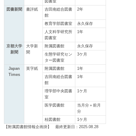
図書室
図書新聞
書評紙
吉田南総合図書
2年
館
教育学部図書室
永久保存
人文科学研究所
1年
図書室
京都大学
大学新
附属図書館
永久保存
新聞
聞
生態学研究セン
3ケ月
ター図書室
Japan
英字紙
附属図書館
1年
Times
吉田南総合図書
1年
館
理学部中央図書
1ケ月
室
医学図書館
当月分＋前月
分
桂図書館
1ケ月
【附属図書館情報企画掛】 最終更新日：2025.08.28