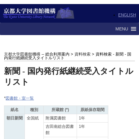
ENGLISH
MENU
京都大学図書館機構
-- 総合利用案内 >
資料検索
> 資料検索 - 新聞 - 国
内発行紙継続受入タイトルリスト
新聞 - 国内発行紙継続受入タイトル
リスト
*
図書館・室一覧
紙名
種別
所蔵館 (*)
原紙保存期間
朝日新聞
全国紙
附属図書館
1年
吉田南総合図書
1年
館