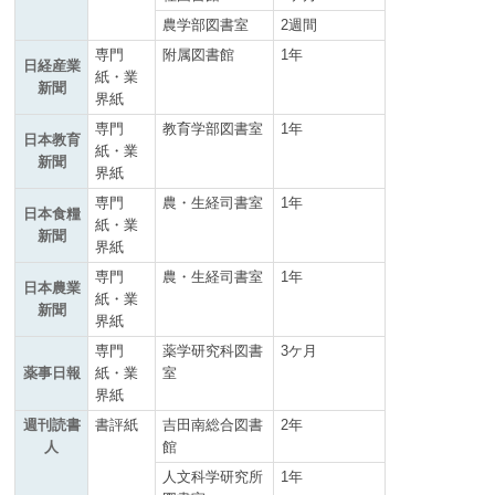
農学部図書室
2週間
専門
附属図書館
1年
日経産業
紙・業
新聞
界紙
専門
教育学部図書室
1年
日本教育
紙・業
新聞
界紙
専門
農・生経司書室
1年
日本食糧
紙・業
新聞
界紙
専門
農・生経司書室
1年
日本農業
紙・業
新聞
界紙
専門
薬学研究科図書
3ケ月
薬事日報
紙・業
室
界紙
週刊読書
書評紙
吉田南総合図書
2年
人
館
人文科学研究所
1年