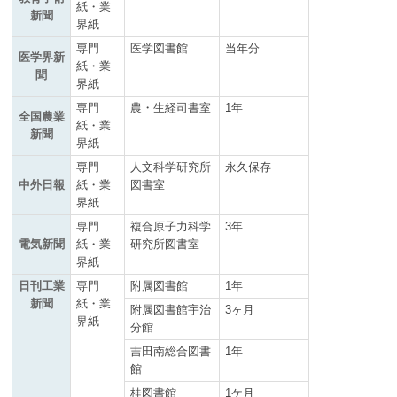
紙・業
新聞
界紙
専門
医学図書館
当年分
医学界新
紙・業
聞
界紙
専門
農・生経司書室
1年
全国農業
紙・業
新聞
界紙
専門
人文科学研究所
永久保存
中外日報
紙・業
図書室
界紙
専門
複合原子力科学
3年
電気新聞
紙・業
研究所図書室
界紙
日刊工業
専門
附属図書館
1年
新聞
紙・業
附属図書館宇治
3ヶ月
界紙
分館
吉田南総合図書
1年
館
桂図書館
1ケ月