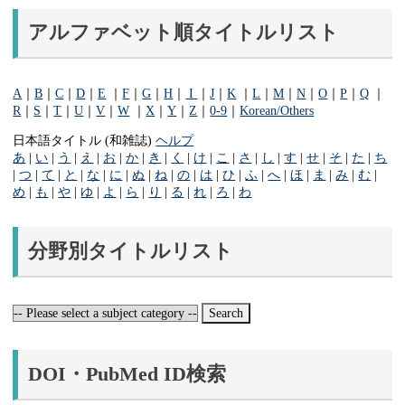
アルファベット順タイトルリスト
A
｜
B
｜
C
｜
D
｜
E
｜
F
｜
G
｜
H
｜
I
｜
J
｜
K
｜
L
｜
M
｜
N
｜
O
｜
P
｜
Q
｜
R
｜
S
｜
T
｜
U
｜
V
｜
W
｜
X
｜
Y
｜
Z
｜
0-9
｜
Korean/Others
日本語タイトル (和雑誌)
ヘルプ
あ
|
い
|
う
|
え
|
お
|
か
|
き
|
く
|
け
|
こ
|
さ
|
し
|
す
|
せ
|
そ
|
た
|
ち
|
つ
|
て
|
と
|
な
|
に
|
ぬ
|
ね
|
の
|
は
|
ひ
|
ふ
|
へ
|
ほ
|
ま
|
み
|
む
|
め
|
も
|
や
|
ゆ
|
よ
|
ら
|
り
|
る
|
れ
|
ろ
|
わ
分野別タイトルリスト
DOI・PubMed ID検索