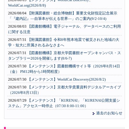
WorldCat.org(2026/8/8)
2026/08/04
【附属図書館・総合博物館】重要文化財指定記念展示
「『建内記』―自筆本が伝える世界―」のご案内(9/2-10/4)
2026/08/03
【図書館機構】電子ジャーナル、データベースのご利用
に関する注意
2026/07/31
【附属図書館】令和8年熊本地震で被災された地域の大
学・短大に所属されるみなさまへ
2026/07/31
【図書館機構】京都大学図書館オープンキャンパス・ス
タンプラリー2026を開催します(8/6-7)
2026/07/30
【メンテナンス】図書館機構サイト等（2026年8月14日
（金） PM12時から1時間程度）
2026/07/30
【メンテナンス】WorldCat Discovery(2026/8/2)
2026/07/30
【メンテナンス】京都大学貴重資料デジタルアーカイブ
（2026年8月13日）
2026/07/29
【メンテナンス】「KURENAI」「KURENAI公開支援シ
ステム」アクセス一時停止（07/30 8:00-11:00）
過去のお知らせ