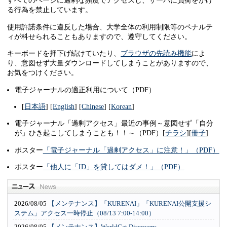
すべてのページに過剰な頻度でアクセスし、サーバに負荷をかけ
る行為を禁止しています。
使用許諾条件に違反した場合、大学全体の利用制限等のペナルテ
ィが科せられることもありますので、遵守してください。
キーボードを押下げ続けていたり、
ブラウザの先読み機能
によ
り、意図せず大量ダウンロードしてしまうことがありますので、
お気をつけください。
電子ジャーナルの適正利用について（PDF）
[
日本語
] [
English
] [
Chinese
] [
Korean
]
電子ジャーナル「過剰アクセス」最近の事例～意図せず「自分
が」ひき起こしてしまうことも！！～（PDF）[
チラシ
][
冊子
]
ポスター
「電子ジャーナル「過剰アクセス」に注意！」（PDF）
ポスター
「他人に「ID」を貸してはダメ！」（PDF）
2026/08/05
【メンテナンス】「KURENAI」「KURENAI公開支援シ
ステム」アクセス一時停止（08/13 7:00-14:00）
2026/08/05
【メンテナンス】WorldCat Discovery、