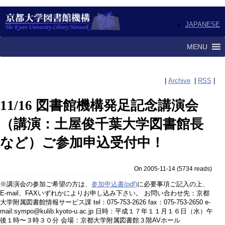
JAPANESE
MENU
|
Archive
|
RSS
|
11/16 図書館機構発足記念講演会
（講演：土屋俊千葉大学図書館長
など）ご参加申込受付中！
On 2005-11-14
(
5734 reads
)
※講演会の参加ご希望の方は、
参加申込書(pdf)
に必要事項ご記入の上、
E-mail、FAXいずれかによりお申し込み下さい。 お問い合わせ先：京都
大学附属図書館情報サービス課 tel：075-753-2626 fax：075-753-2650 e-
mail:sympo@kulib.kyoto-u.ac.jp 日時：平成１７年１１月１６日（水）午
後１時〜３時３０分 会場：京都大学附属図書館３階AVホール