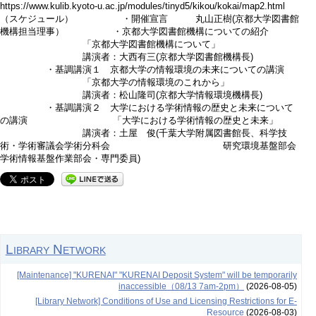
https://www.kulib.kyoto-u.ac.jp/modules/tinyd5/kikou/kokai/map2.html
（スケジュール） ・開催宣言 丸山正樹(京都大学図書館
機構担当理事） ・京都大学図書館機構についての紹介
「京都大学図書館機構について」
講演者：大西有三(京都大学図書館機構長)
・基調講演１ 京都大学の情報環境の未来についての講演
「京都大学の情報環境のこれから」
講演者：松山隆司(京都大学情報環境機構長)
・基調講演２ 大学における学術情報の歴史と未来について
の講演 「大学における学術情報の歴史と未来」
講演者：土屋 俊(千葉大学附属図書館長、科学技
術・学術審議会学術分科会 研究環境基盤部会
学術情報基盤作業部会・専門委員)
Library Network
[Maintenance] "KURENAI" "KURENAI Deposit System" will be temporarily
inaccessible（08/13 7am-2pm）
(2026-08-05)
[Library Network] Conditions of Use and Licensing Restrictions for E-
Resource
(2026-08-03)