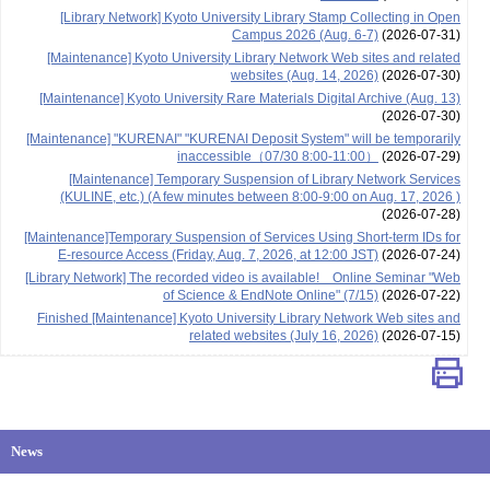
[Library Network] Kyoto University Library Stamp Collecting in Open
Campus 2026 (Aug. 6-7)
(2026-07-31)
[Maintenance] Kyoto University Library Network Web sites and related
websites (Aug. 14, 2026)
(2026-07-30)
[Maintenance] Kyoto University Rare Materials Digital Archive (Aug. 13)
(2026-07-30)
[Maintenance] "KURENAI" "KURENAI Deposit System" will be temporarily
inaccessible（07/30 8:00-11:00）
(2026-07-29)
[Maintenance] Temporary Suspension of Library Network Services
(KULINE, etc.) (A few minutes between 8:00-9:00 on Aug. 17, 2026 )
(2026-07-28)
[Maintenance]Temporary Suspension of Services Using Short-term IDs for
E-resource Access (Friday, Aug. 7, 2026, at 12:00 JST)
(2026-07-24)
[Library Network] The recorded video is available! Online Seminar "Web
of Science & EndNote Online" (7/15)
(2026-07-22)
Finished [Maintenance] Kyoto University Library Network Web sites and
related websites (July 16, 2026)
(2026-07-15)
News