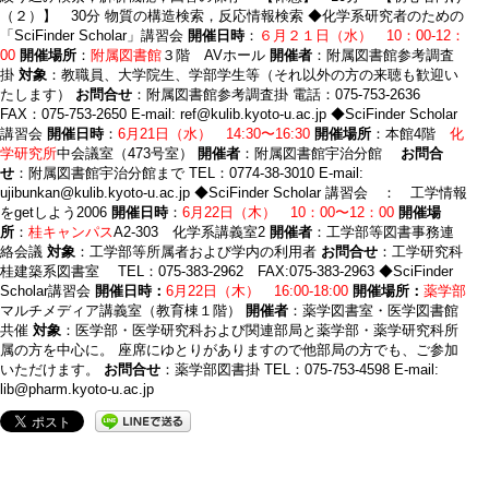
（２）】 30分 物質の構造検索，反応情報検索 ◆化学系研究者のための
「SciFinder Scholar」講習会
開催日時
：
６月２１日（水） 10：00-12：
00
開催場所
：
附属図書館
３階 AVホール
開催者
：附属図書館参考調査
掛
対象
：教職員、大学院生、学部学生等（それ以外の方の来聴も歓迎い
たします）
お問合せ
：附属図書館参考調査掛 電話：075-753-2636
FAX：075-753-2650 E-mail: ref@kulib.kyoto-u.ac.jp ◆SciFinder Scholar
講習会
開催日時
：
6月21日（水） 14:30〜16:30
開催場所
：本館4階
化
学研究所
中会議室（473号室）
開催者
：附属図書館宇治分館
お問合
せ
：附属図書館宇治分館まで TEL：0774-38-3010 E-mail:
ujibunkan@kulib.kyoto-u.ac.jp ◆SciFinder Scholar 講習会 ： 工学情報
をgetしよう2006
開催日時
：
6月22日（木） 10：00〜12：00
開催場
所
：
桂キャンパス
A2-303 化学系講義室2
開催者
：工学部等図書事務連
絡会議
対象
：工学部等所属者および学内の利用者
お問合せ
：工学研究科
桂建築系図書室 TEL：075-383-2962 FAX:075-383-2963 ◆SciFinder
Scholar講習会
開催日時：
6月22日（木） 16:00-18:00
開催場所：
薬学部
マルチメディア講義室（教育棟１階）
開催者
：薬学図書室・医学図書館
共催
対象
：医学部・医学研究科および関連部局と薬学部・薬学研究科所
属の方を中心に。 座席にゆとりがありますので他部局の方でも、ご参加
いただけます。
お問合せ
：薬学部図書掛 TEL：075-753-4598 E-mail:
lib@pharm.kyoto-u.ac.jp