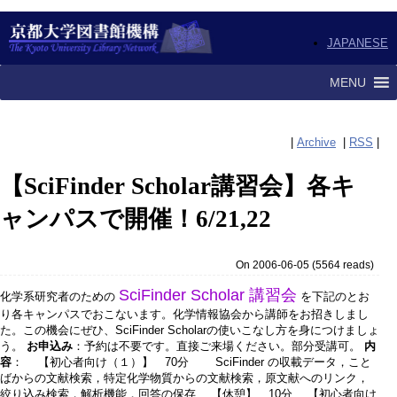
JAPANESE
MENU
|
Archive
|
RSS
|
【SciFinder Scholar講習会】各キ
ャンパスで開催！6/21,22
On 2006-06-05
(
5564 reads
)
SciFinder Scholar 講習会
化学系研究者のための
を下記のとお
り各キャンパスでおこないます。化学情報協会から講師をお招きしまし
た。この機会にぜひ、SciFinder Scholarの使いこなし方を身につけましょ
う。
お申込み
：予約は不要です。直接ご来場ください。部分受講可。
内
容
： 【初心者向け（１）】 70分 SciFinder の収載データ，こと
ばからの文献検索，特定化学物質からの文献検索，原文献へのリンク，
絞り込み検索，解析機能，回答の保存 【休憩】 10分 【初心者向け