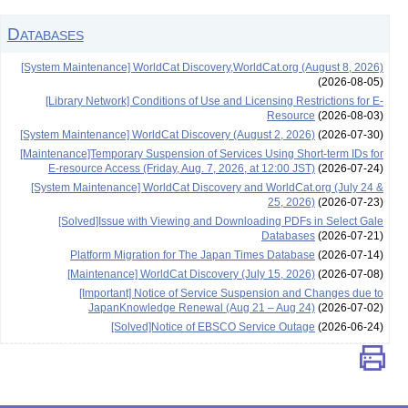
Databases
[System Maintenance] WorldCat Discovery,WorldCat.org (August 8, 2026)
(2026-08-05)
[Library Network] Conditions of Use and Licensing Restrictions for E-
Resource
(2026-08-03)
[System Maintenance] WorldCat Discovery (August 2, 2026)
(2026-07-30)
[Maintenance]Temporary Suspension of Services Using Short-term IDs for
E-resource Access (Friday, Aug. 7, 2026, at 12:00 JST)
(2026-07-24)
[System Maintenance] WorldCat Discovery and WorldCat.org (July 24 &
25, 2026)
(2026-07-23)
[Solved]Issue with Viewing and Downloading PDFs in Select Gale
Databases
(2026-07-21)
Platform Migration for The Japan Times Database
(2026-07-14)
[Maintenance] WorldCat Discovery (July 15, 2026)
(2026-07-08)
[Important] Notice of Service Suspension and Changes due to
JapanKnowledge Renewal (Aug 21 – Aug 24)
(2026-07-02)
[Solved]Notice of EBSCO Service Outage
(2026-06-24)