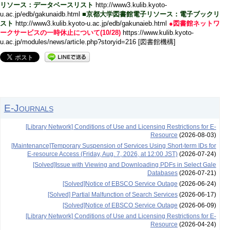
リソース：データベースリスト
http://www3.kulib.kyoto-
u.ac.jp/edb/gakunaidb.html
■京都大学図書館電子リソース：電子ブックリ
スト
http://www3.kulib.kyoto-u.ac.jp/edb/gakunaieb.html
●図書館ネットワ
ークサービスの一時休止について(10/28)
https://www.kulib.kyoto-
u.ac.jp/modules/news/article.php?storyid=216 [図書館機構]
E-Journals
[Library Network] Conditions of Use and Licensing Restrictions for E-
Resource
(2026-08-03)
[Maintenance]Temporary Suspension of Services Using Short-term IDs for
E-resource Access (Friday, Aug. 7, 2026, at 12:00 JST)
(2026-07-24)
[Solved]Issue with Viewing and Downloading PDFs in Select Gale
Databases
(2026-07-21)
[Solved]Notice of EBSCO Service Outage
(2026-06-24)
[Solved] Partial Malfunction of Search Services
(2026-06-17)
[Solved]Notice of EBSCO Service Outage
(2026-06-09)
[Library Network] Conditions of Use and Licensing Restrictions for E-
Resource
(2026-04-24)