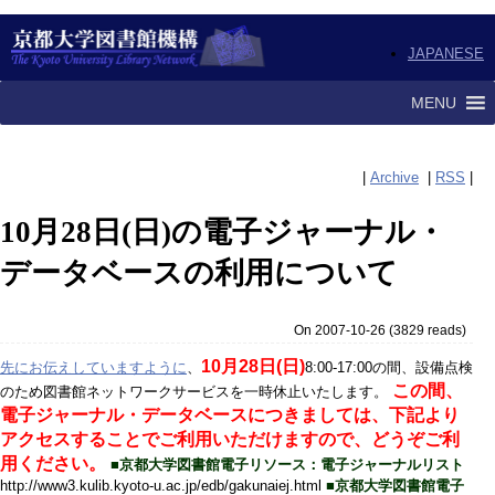
JAPANESE
MENU
|
Archive
|
RSS
|
10月28日(日)の電子ジャーナル・
データベースの利用について
On 2007-10-26
(
3829 reads
)
10月28日(日)
先にお伝えしていますように
、
8:00-17:00の間、設備点検
この間、
のため図書館ネットワークサービスを一時休止いたします。
電子ジャーナル・データベースにつきましては、下記より
アクセスすることでご利用いただけますので、どうぞご利
用ください。
■京都大学図書館電子リソース：電子ジャーナルリスト
http://www3.kulib.kyoto-u.ac.jp/edb/gakunaiej.html
■京都大学図書館電子