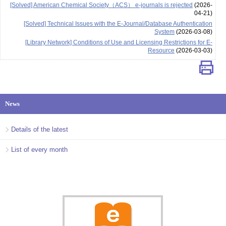
[Solved] American Chemical Society（ACS） e-journals is rejected
(2026-
04-21)
[Solved] Technical Issues with the E-Journal/Database Authentication
System
(2026-03-08)
[Library Network] Conditions of Use and Licensing Restrictions for E-
Resource
(2026-03-03)
News
Details of the latest
List of every month