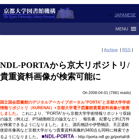
JAPANESE
MENU
|
Archive
|
RSS
|
NDL-PORTAから京大リポジトリ/
貴重資料画像が検索可能に
On 2008-04-01
(
7981 reads
)
国立国会図書館のデジタルアーカイブポータル"PORTA"と京都大学学術
情報リポジトリ（KURENAI）+京都大学電子図書館貴重資料画像が連携
しました。
これにより、"PORTA"から京都大学学術情報リポジトリ収録
の論文（例えば、iPS細胞樹立の論文など）、報告書、紀要など約1万件
が検索できるようになりました。また、源氏物語や伊勢物語、天正遣欧
使節肖像画など京都大学がもつ貴重資料画像約3400点も同時に検索でき
■NDL-PORTA
るようになりました。
- http://porta.ndl.go.jp/portal/dt