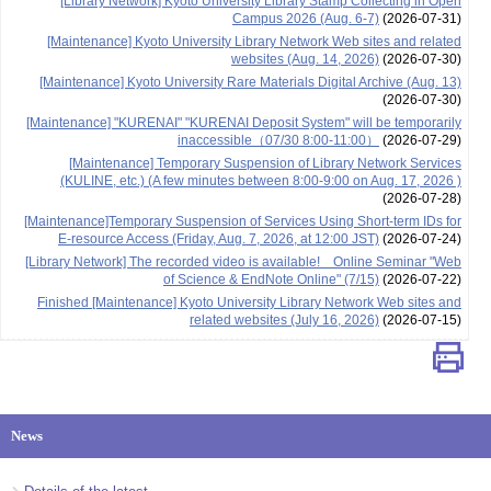
[Library Network] Kyoto University Library Stamp Collecting in Open
Campus 2026 (Aug. 6-7)
(2026-07-31)
[Maintenance] Kyoto University Library Network Web sites and related
websites (Aug. 14, 2026)
(2026-07-30)
[Maintenance] Kyoto University Rare Materials Digital Archive (Aug. 13)
(2026-07-30)
[Maintenance] "KURENAI" "KURENAI Deposit System" will be temporarily
inaccessible（07/30 8:00-11:00）
(2026-07-29)
[Maintenance] Temporary Suspension of Library Network Services
(KULINE, etc.) (A few minutes between 8:00-9:00 on Aug. 17, 2026 )
(2026-07-28)
[Maintenance]Temporary Suspension of Services Using Short-term IDs for
E-resource Access (Friday, Aug. 7, 2026, at 12:00 JST)
(2026-07-24)
[Library Network] The recorded video is available! Online Seminar "Web
of Science & EndNote Online" (7/15)
(2026-07-22)
Finished [Maintenance] Kyoto University Library Network Web sites and
related websites (July 16, 2026)
(2026-07-15)
News