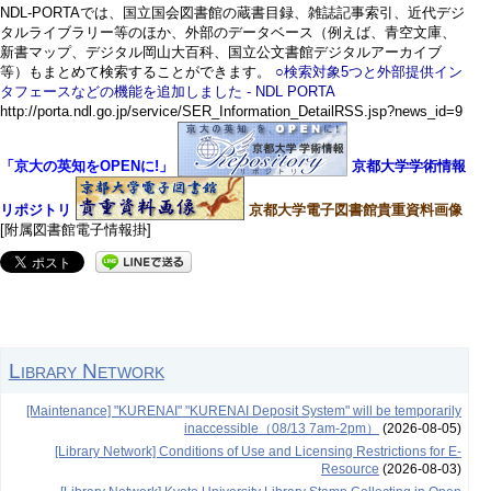
NDL-PORTAでは、国立国会図書館の蔵書目録、雑誌記事索引、近代デジ
タルライブラリー等のほか、外部のデータベース（例えば、青空文庫、
新書マップ、デジタル岡山大百科、国立公文書館デジタルアーカイブ
等）もまとめて検索することができます。
○検索対象5つと外部提供イン
タフェースなどの機能を追加しました - NDL PORTA
http://porta.ndl.go.jp/service/SER_Information_DetailRSS.jsp?news_id=9
「京大の英知をOPENに!」
京都大学学術情報
リポジトリ
京都大学電子図書館貴重資料画像
[附属図書館電子情報掛]
Library Network
[Maintenance] "KURENAI" "KURENAI Deposit System" will be temporarily
inaccessible（08/13 7am-2pm）
(2026-08-05)
[Library Network] Conditions of Use and Licensing Restrictions for E-
Resource
(2026-08-03)