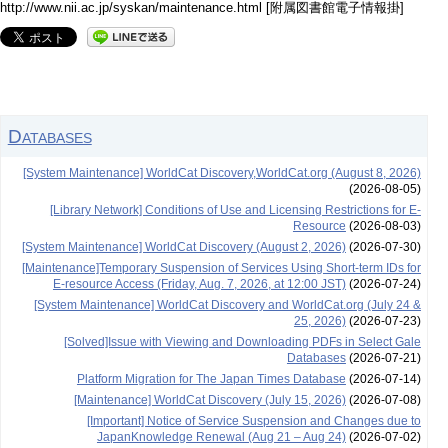
http://www.nii.ac.jp/syskan/maintenance.html [附属図書館電子情報掛]
Databases
[System Maintenance] WorldCat Discovery,WorldCat.org (August 8, 2026)
(2026-08-05)
[Library Network] Conditions of Use and Licensing Restrictions for E-
Resource
(2026-08-03)
[System Maintenance] WorldCat Discovery (August 2, 2026)
(2026-07-30)
[Maintenance]Temporary Suspension of Services Using Short-term IDs for
E-resource Access (Friday, Aug. 7, 2026, at 12:00 JST)
(2026-07-24)
[System Maintenance] WorldCat Discovery and WorldCat.org (July 24 &
25, 2026)
(2026-07-23)
[Solved]Issue with Viewing and Downloading PDFs in Select Gale
Databases
(2026-07-21)
Platform Migration for The Japan Times Database
(2026-07-14)
[Maintenance] WorldCat Discovery (July 15, 2026)
(2026-07-08)
[Important] Notice of Service Suspension and Changes due to
JapanKnowledge Renewal (Aug 21 – Aug 24)
(2026-07-02)