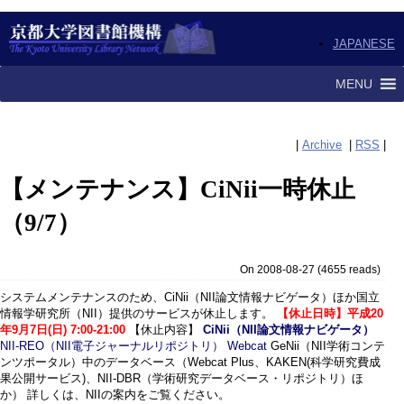
JAPANESE
MENU
|
Archive
|
RSS
|
【メンテナンス】CiNii一時休止
（9/7）
On 2008-08-27
(
4655 reads
)
システムメンテナンスのため、CiNii（NII論文情報ナビゲータ）ほか国立
情報学研究所（NII）提供のサービスが休止します。
【休止日時】平成20
年9月7日(日) 7:00-21:00
【休止内容】
CiNii（NII論文情報ナビゲータ）
NII-REO（NII電子ジャーナルリポジトリ）
Webcat
GeNii（NII学術コンテ
ンツポータル）中のデータベース（Webcat Plus、KAKEN(科学研究費成
果公開サービス)、NII-DBR（学術研究データベース・リポジトリ）ほ
か） 詳しくは、NIIの案内をご覧ください。