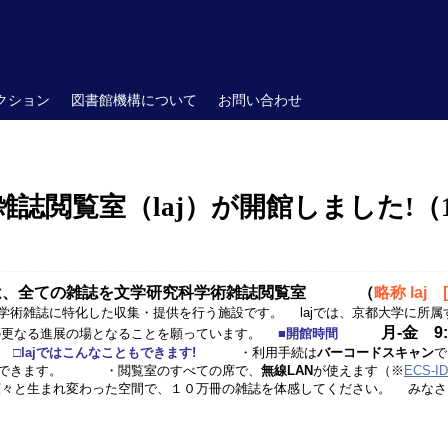
クション
図書館機構について
お問い合わせ
誌閲覧室（laj）が開館しました!（1
は、全ての雑誌を文学研究科学術雑誌閲覧室 （
略称 la
学術雑誌に特化した収集・提供を行う施設です。 lajでは、京都大学に所属
月-金 9:0
の更なる進展の場となることを願っています。
■開館時間
庫
□lajではこんなこともできます!
・利用手続は
バーコードスキャン
ができます。 ・閲覧室のすべての席で、
無線LAN
が使えます（※
ECS-ID
広々と生まれ変わった空間で、１０万冊の雑誌を体感してください。 