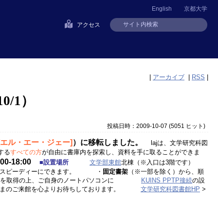
English
京都大学
アクセス
|
アーカイブ
|
RSS
|
0/1）
投稿日時：2009-10-07
(
5051 ヒット
)
j [エル・エー・ジェー]
）に移転しました。
lajは、文学研究科図
する
すべての方
が自由に書庫内を探索し、資料を手に取ることができま
0-18:00
■設置場所
文学部東館
北棟（※入口は3階です）
でスピーディーにできます。 ・
固定書架
（※一部を除く）から、順
を取得の上、ご自身のノートパソコンに
KUINS PPTP接続
の設
みなさまのご来館を心よりお待ちしております。
文学研究科図書館HP
>