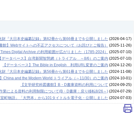
化財『大日本史編纂記録』第62冊から第66冊までを公開しました
(2026-04-17)
書館】Webサイトへの不正アクセスについて（お詫びとご報告）
(2025-11-26)
es Digital Archive の利用範囲が広がりました（1785-2024）
(2025-07-10)
【データベース】台湾新聞智慧網（トライアル ～8/6）のご案内
(2025-07-10)
【データベース】The Bible in English 利用URL変更のご案内
(2024-12-26)
化財『大日本史編纂記録』第56冊から第61冊までを公開しました
(2024-11-08)
ina and the Modern World トライアル（～11/30）のご案内
(2024-10-01)
【文学研究科図書館】B・D書庫資料の利用について
(2024-09-25)
業による資料の利用制限について(B・D書庫：戻り移転8/26～)
(2024-07-29)
「室町物語」「大惣本」から101タイトルを電子化・公開しました
(2024-07-03)