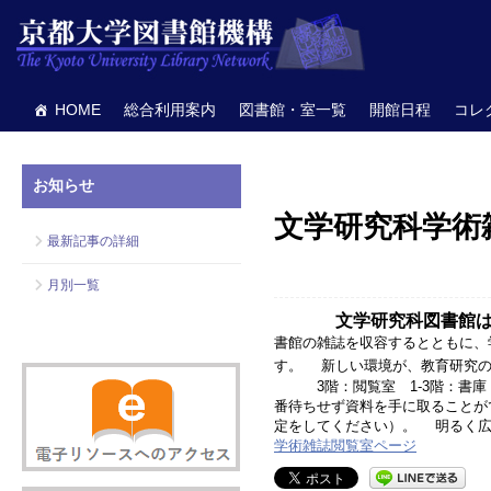
HOME
総合利用案内
図書館・室一覧
開館日程
コレ
お知らせ
文学研究科学術雑
最新記事の詳細
月別一覧
文学研究科図書館
書館の雑誌を収容するとともに、
す。 新しい環境が、教育研究
3階：閲覧室 1-3階：書
番待ちせず資料を手に取ること
定をしてください）。 明るく
学術雑誌閲覧室ページ