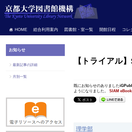
HOME
総合利用案内
図書館・室一覧
開館日程
コレ
お知らせ
【トライアル】SI
最新記事の詳細
月別一覧
既にお知らせのありました
iGPu
ようになりました。
SIAM eBook
理学部