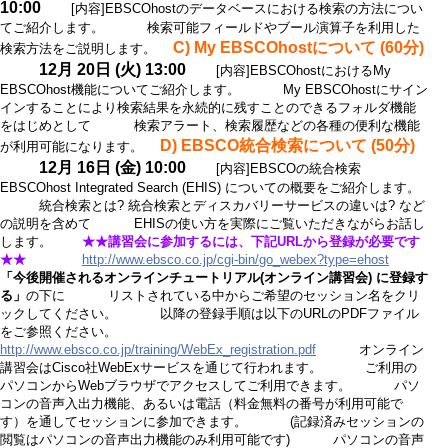
10:00
[内容]EBSCOhostのデータベースにおける検索の方法につい
てご紹介します。 検索可能フィールドやブール演算子を利用した
C) My EBSCOhostについて (60分)
検索方法をご説明します。
12月 20日 (火) 13:00
[内容]EBSCOhostにおけるMy
EBSCOhost機能についてご紹介します。 My EBSCOhostにサイン
インすることにより検索結果を永続的に残すことのできるフォルダ機能
をはじめとして 検索アラート、検索履歴などの各種の便利な機能
D) EBSCO統合検索について (50分)
が利用可能になります。
12月 16日 (金) 10:00
[内容]EBSCOの統合検索
EBSCOhost Integrated Search (EHIS) についての概要をご紹介します。
統合検索とは? 統合検索とディスカバリーサービスの違いは? など
の説明を含めて EHISの使い方を実際にご覧いただきながらお話し
します。
★★講習会に参加するには、下記URLから登録が必要です
★★
http://www.ebsco.co.jp/cgi-bin/go_webex?type=ehost
「今後開催されるオンラインチュートリアル(オンライン講習会) に登録す
る」
の下に リストされている中からご希望のセッション名をクリ
ックしてください。 以降の登録手順は以下のURLのPDFファイル
をご参照ください。
http://www.ebsco.co.jp/training/WebEx_registration.pdf
オンライン
講習会はCisco社WebExサービスを通じて行われます。 ご利用の
パソコンからWebブラウザでアクセスしてご利用できます。 パソ
コンの音声入出力機能、あるいは電話（料金無料の番号が利用可能で
す）を通してセッションに参加できます。 (記録済みセッションの
閲覧はパソコンの音声出力機能のみ利用可能です) パソコンの音声