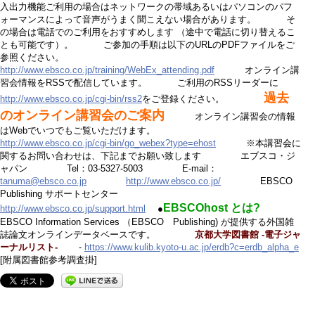
入出力機能ご利用の場合はネットワークの帯域あるいはパソコンのパフ
ォーマンスによって音声がうまく聞こえない場合があります。 そ
の場合は電話でのご利用をおすすめします （途中で電話に切り替えるこ
とも可能です）。 ご参加の手順は以下のURLのPDFファイルをご
参照ください。
http://www.ebsco.co.jp/training/WebEx_attending.pdf
オンライン講
習会情報をRSSで配信しています。 ご利用のRSSリーダーに
過去
http://www.ebsco.co.jp/cgi-bin/rss2
をご登録ください。
のオンライン講習会のご案内
オンライン講習会の情報
はWebでいつでもご覧いただけます。
http://www.ebsco.co.jp/cgi-bin/go_webex?type=ehost
※本講習会に
関するお問い合わせは、下記までお願い致します エブスコ・ジ
ャパン Tel：03-5327-5003 E-mail：
tanuma@ebsco.co.jp
http://www.ebsco.co.jp/
EBSCO
Publishing サポートセンター
EBSCOhost とは?
http://www.ebsco.co.jp/support.html
●
EBSCO Information Services （EBSCO Publishing) が提供する外国雑
誌論文オンラインデータベースです。
京都大学図書館 -電子ジャ
ーナルリスト-
-
https://www.kulib.kyoto-u.ac.jp/erdb?c=erdb_alpha_e
[附属図書館参考調査掛]