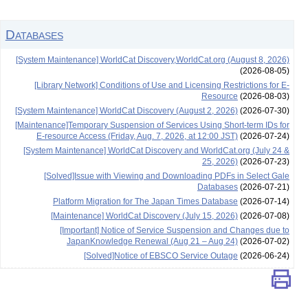
Databases
[System Maintenance] WorldCat Discovery,WorldCat.org (August 8, 2026)
(2026-08-05)
[Library Network] Conditions of Use and Licensing Restrictions for E-
Resource
(2026-08-03)
[System Maintenance] WorldCat Discovery (August 2, 2026)
(2026-07-30)
[Maintenance]Temporary Suspension of Services Using Short-term IDs for
E-resource Access (Friday, Aug. 7, 2026, at 12:00 JST)
(2026-07-24)
[System Maintenance] WorldCat Discovery and WorldCat.org (July 24 &
25, 2026)
(2026-07-23)
[Solved]Issue with Viewing and Downloading PDFs in Select Gale
Databases
(2026-07-21)
Platform Migration for The Japan Times Database
(2026-07-14)
[Maintenance] WorldCat Discovery (July 15, 2026)
(2026-07-08)
[Important] Notice of Service Suspension and Changes due to
JapanKnowledge Renewal (Aug 21 – Aug 24)
(2026-07-02)
[Solved]Notice of EBSCO Service Outage
(2026-06-24)