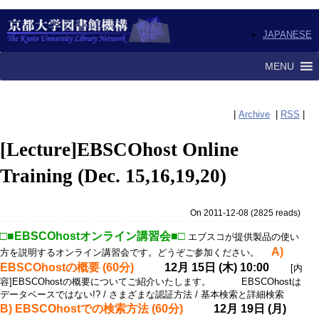
JAPANESE
MENU
|
Archive
|
RSS
|
[Lecture]EBSCOhost Online
Training (Dec. 15,16,19,20)
On 2011-12-08
(
2825 reads
)
□■EBSCOhostオンライン講習会■□
エブスコが提供製品の使い
A)
方を説明するオンライン講習会です。どうぞご参加ください。
EBSCOhostの概要 (60分)
12月 15日 (木) 10:00
[内
容]EBSCOhostの概要についてご紹介いたします。 EBSCOhostは
データベースではない!? / さまざまな認証方法 / 基本検索と詳細検索
B) EBSCOhostでの検索方法 (60分)
12月 19日 (月)