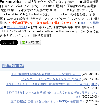
EndNote Webは、京都大学でウェブ利用できます(無料)。 ◆ 講習会概要
日 時： 2012年11月29日(木) 16:30-18:00 場 所： 医学部B棟3階 基礎第1
講堂 対 象： 京都大学にご所属の方 内 容： ・文献管理ソフトとは
・EndNote Web とEndNote の違い ・EndNote の特徴と使い方 講
師： ユサコ株式会社 リサーチ・アシストグループ スペシャリスト 橋本
剛 氏
＊ 申込は
不要
です。直接会場にお越しください ＊
■
詳細・会場地
図
■
ポスター(PDF)
● お問い合わせ先 京都大学医学図書館（閲覧掛）
TEL: 075-753-4323 E-mail: ref[at]office.med.kyoto-u.ac.jp （[at]を@に置
き換えてください。） ［医学図書館］
医学図書館
【医学図書館】臨時の新着図書コーナーを設置しました
(2026-03-18)
【メンテナンス】メディカルオンライン(12/21)
(2025-12-18)
【復旧しました】 【医学図書館】電話機故障中（075-753-4323）(10/15)
(2025-10-15)
【医学図書館】ノーベル賞受賞記念・坂口志文名誉教授論文展示をしてい
ます
(2025-10-08)
【医学図書館】図書館休館のお知らせ（10/15(水) 解剖体祭）
(2025-10-