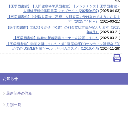
03)
【医学図書館】【人間健康科学系図書室】【メンテナンス】医学図書館・
人間健康科学系図書室ウェブサイト (2025/04/07)
(2025-04-03)
【医学図書館】文献取り寄せ（私費）を研究室で受け取れるようになりま
す（2025年4月～）
(2025-03-21)
【医学図書館】文献取り寄せ（私費）の料金支払方法が変わります（2025
年4月）
(2025-03-21)
【医学図書館】臨時の新着図書コーナーを設置しました
(2025-03-21)
【医学図書館】動画公開しました：第8回 医学系DBオンライン講習会「初
めての USMLE対策ツール ：利用のススメ」(12/16〆切)
(2024-11-29)
お知らせ
最新記事の詳細
月別一覧