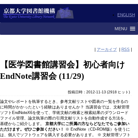
ENGLISH
MENU
|
アーカイブ
|
RSS
|
【医学図書館講習会】初心者向け
EndNote講習会 (11/29)
投稿日時：2012-11-13
(
2918 ヒット
)
論文やレポートを執筆するとき、参考文献リストや図表の一覧を作るの
に時間がかかったという経験はありませんか？ 当講習会では、文献管理
ソフトEndNoteX6を使って、学術文献の検索と検索結果のダウンロード
ファイル管理、論文執筆の際の引用文献リストを自動作成する方法を、
基礎からご紹介します。
京都大学にご所属の方ならどなたでもご参加い
ただけます。ぜひご参加ください！
※ EndNote（CD-ROM版）を使うに
は、個人でソフトウェアを購入する必要があります。 ※ 文献管理ソフト