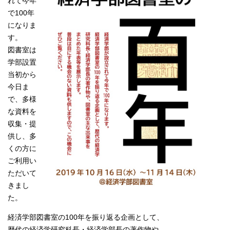
れて今年
で100年
になりま
す。
図書室は
学部設置
当初から
今日ま
で、多様
な資料を
収集・提
供し、多
くの方に
ご利用い
ただいて
きまし
た。
経済学部図書室の100年を振り返る企画として、
歴代の経済学研究科長・経済学部長の著作物や、