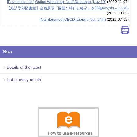
[Economics Lib.] Online Workshop -"eol" Datebase (Nov 29)
(2022-11-07)
【経済学部図書室】企画展示「困難な時代と経済」を開催中です(～11/30)
(2022-10-05)
[Maintenance] OECD iLibrary (Jul. 14th)
(2022-07-12)
News
Details of the latest
List of every month