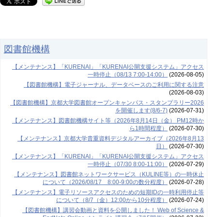
図書館機構
【メンテナンス】「KURENAI」「KURENAI公開支援システム」アクセス
一時停止（08/13 7:00-14:00）
(2026-08-05)
【図書館機構】電子ジャーナル、データベースのご利用に関する注意
(2026-08-03)
【図書館機構】京都大学図書館オープンキャンパス・スタンプラリー2026
を開催します(8/6-7)
(2026-07-31)
【メンテナンス】図書館機構サイト等（2026年8月14日（金） PM12時か
ら1時間程度）
(2026-07-30)
【メンテナンス】京都大学貴重資料デジタルアーカイブ（2026年8月13
日）
(2026-07-30)
【メンテナンス】「KURENAI」「KURENAI公開支援システム」アクセス
一時停止（07/30 8:00-11:00）
(2026-07-29)
【メンテナンス】図書館ネットワークサービス（KULINE等）の一時休止
について（2026/08/17 8:00-9:00の数分程度）
(2026-07-28)
【メンテナンス】電子リソースアクセスのための短期IDの一時利用停止等
について（8/7（金）12:00から10分程度）
(2026-07-24)
【図書館機構】講習会動画と資料を公開しました！ Web of Science &