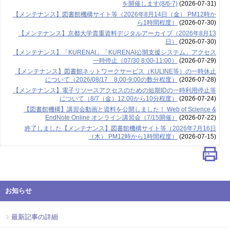
を開催します(8/6-7)
(2026-07-31)
【メンテナンス】図書館機構サイト等（2026年8月14日（金） PM12時か
ら1時間程度）
(2026-07-30)
【メンテナンス】京都大学貴重資料デジタルアーカイブ（2026年8月13
日）
(2026-07-30)
【メンテナンス】「KURENAI」「KURENAI公開支援システム」アクセス
一時停止（07/30 8:00-11:00）
(2026-07-29)
【メンテナンス】図書館ネットワークサービス（KULINE等）の一時休止
について（2026/08/17 8:00-9:00の数分程度）
(2026-07-28)
【メンテナンス】電子リソースアクセスのための短期IDの一時利用停止等
について（8/7（金）12:00から10分程度）
(2026-07-24)
【図書館機構】講習会動画と資料を公開しました！ Web of Science &
EndNote Online オンライン講習会（7/15開催）
(2026-07-22)
終了しました【メンテナンス】図書館機構サイト等（2026年7月16日
（木） PM12時から1時間程度）
(2026-07-15)
お知らせ
最新記事の詳細