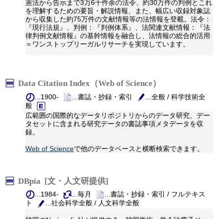
憲法から告示まで3万6千件余の法令、約30万件の判例とこれ
を理解するための要旨・解説情報、また、幅広い収録対象誌
から収集した約75万件の文献情報等の法情報を登載。法令：
『現行法規』、判例：『判例体系』、法関連文献情報：『法
律判例文献情報』の基幹情報を融合し、法情報の総合的活用
＝ワンストップリーガルリサーチを実現しています。
Data Citation Index（Web of Science）
...1900-
...書誌・抄録・索引
...全般 / 科学技術全
般
広範囲の国際的なデータリポジトリからのデータ研究、デー
タセットに含まれる研究データの書誌事項メタデータを収
録。
Web of Science
で他のデータベースと横断検索できます。
DBpia [文・人文研提供]
...1984-
...毎月
...書誌・抄録・索引 / フルテキス
ト
...社会科学全般 / 人文科学全般