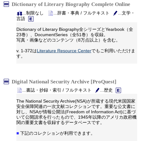
Dictionary of Literary Biography Complete Online
...制限なし
...辞書・事典 / フルテキスト
...文学・
言語
Dictionary of Literary Biography全シリーズとYearbook（全
23巻）、DocumentSeries（全51巻）を収録。
写真・画像などのコンテンツ（8万点以上）を含む。
v. 1-372は
Literature Resource Center
でもご利用いただけま
す。
Digital National Security Archive‎ [ProQuest]
...書誌・抄録・索引 / フルテキスト
...歴史
The National Security Archive(NSA)が所蔵する現代米国国家
安全保障関連の一次文献コレクションです。重要な公文書に
対し、NSAが情報公開法(Freedom of Information Act)に基づ
いて公開請求を行ったもので、1945年以降のアメリカ政府機
関の重要文書を収録するデータベースです。
■
下記のコレクションが利用できます。