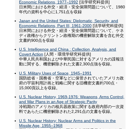
Economic Relations, 1977–1992
[法学研究科提供]
日米間における外交・経済・安全保障問題について、1980
年代の資料を中心に1,751点を収録
Japan and the United States: Diplomatic, Security, and
Economic Relations, Part III, 1961-2000
[法学研究科提供]
日米間における外交・経済・安全保障問題について、ケネ
ディ政権からクリントン政権期の機密解除文書を含む外交
文書約900点を収録
U.S. Intelligence and China : Collection, Analysis, and
Covert Action
[人間・環境学研究科提供]
中華人民共和国および中華民国に対するアメリカの諜報活
動に関する、機密解除された文書2,300点強を収録。
U.S. Military Uses of Space, 1945–1991
国防総省・国務省・空軍などに保管されていたアメリカ政
府の宇宙利用計画と戦略に関する旧機密文書約700点・
15,000頁以上を収録。
U.S. Nuclear History, 1969-1976: Weapons, Arms Control,
and War Plans in an Age of Strategic Parity
冷戦期のアメリカの核兵器政策に関する政府内部の一次資
料であらたに機密解除された2,291点の文書を収録。
U.S. Nuclear History: Nuclear Arms and Politics in the
Missile Age, 1955–1968