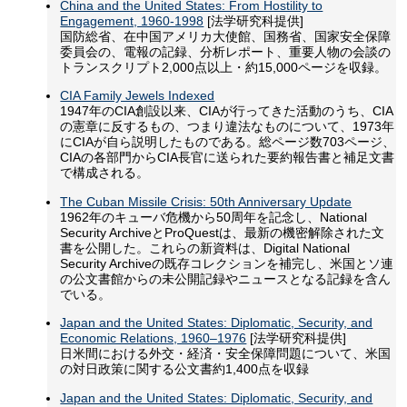
China and the United States: From Hostility to
Engagement, 1960-1998
[法学研究科提供]
国防総省、在中国アメリカ大使館、国務省、国家安全保障
委員会の、電報の記録、分析レポート、重要人物の会談の
トランスクリプト2,000点以上・約15,000ページを収録。
CIA Family Jewels Indexed
1947年のCIA創設以来、CIAが行ってきた活動のうち、CIA
の憲章に反するもの、つまり違法なものについて、1973年
にCIAが自ら説明したものである。総ページ数703ページ、
CIAの各部門からCIA長官に送られた要約報告書と補足文書
で構成される。
The Cuban Missile Crisis: 50th Anniversary Update
1962年のキューバ危機から50周年を記念し、National
Security ArchiveとProQuestは、最新の機密解除された文
書を公開した。これらの新資料は、Digital National
Security Archiveの既存コレクションを補完し、米国とソ連
の公文書館からの未公開記録やニュースとなる記録を含ん
でいる。
Japan and the United States: Diplomatic, Security, and
Economic Relations, 1960–1976
[法学研究科提供]
日米間における外交・経済・安全保障問題について、米国
の対日政策に関する公文書約1,400点を収録
Japan and the United States: Diplomatic, Security, and