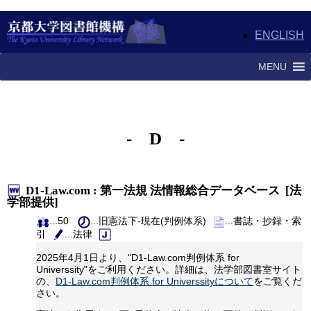
ENGLISH
MENU
- D -
D1-Law.com : 第一法規 法情報総合データベース [法
学部提供]
...50
...旧憲法下-現在(判例体系)
...書誌・抄録・索
引
...法律
2025年4月1日より、"D1-Law.com判例体系 for
Universsity"をご利用ください。詳細は、法学部図書室サイト
の、
D1-Law.com判例体系 for Universsityについて
をご覧くだ
さい。