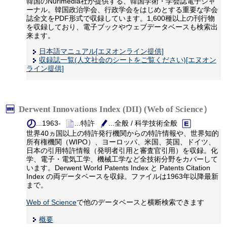
韓国のNurimedia社が提供する、韓国学術・学会誌電子ジャ
ーナル。韓国政治学会、行政学会をはじめとする重要な学会
誌全文をPDF形式で収録しています。1,600種以上の刊行物
を収録しており、電子ブックやウェブデータベースも検索出
来ます。
日本語マニュアル[エヌオンライン提供]
収録誌一覧(人文社会のシートをご覧ください)[エヌオン
ライン提供]
Derwent Innovations Index (DII) (Web of Science）
...1963-
...特許
...全般 / 科学技術全般
世界40ヵ国以上の特許発行機関からの特許情報や、世界知的
所有権機関（WIPO）、ヨーロッパ、米国、英国、ドイツ、
日本の引用特許情報（発明者引用と審査官引用）を収録。化
学、電子・電気工学、機械工学など全技術分野をカバーして
います。Derwent World Patents Index と Patents Citation
Index の両データベースを収録。ファイルは1963年以降最新
まで。
Web of Science
で他のデータベースと横断検索できます
概要