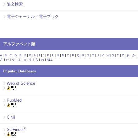
論文検索
電子ジャーナル／電子ブック
アルファベット順
A
|
B
|
C
|
D
|
E
|
F
|
G
|
H
|
I
|
J
|
K
|
L
|
M
|
N
|
O
|
P
|
Q
|
R
|
S
|
T
|
U
|
V
|
W
|
X
|
Y
|
Z
|
あ
|
か
|
さ
|
た
|
な
|
は
|
ま
|
や
|
ら
|
わ
|
ALL
Popular Databases
Web of Science
PubMed
CiNii
®
SciFinder