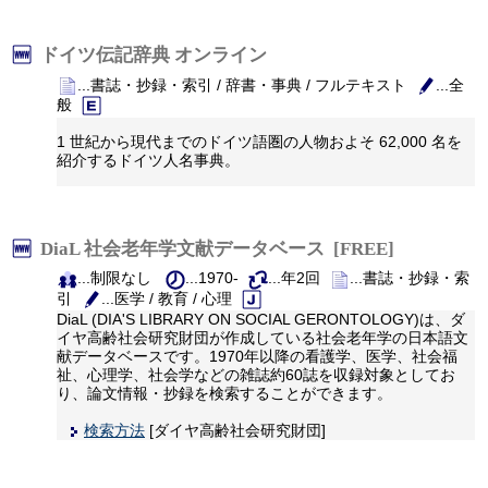
ドイツ伝記辞典 オンライン
...書誌・抄録・索引 / 辞書・事典 / フルテキスト
...全
般
1 世紀から現代までのドイツ語圏の人物およそ 62,000 名を
紹介するドイツ人名事典。
DiaL 社会老年学文献データベース [FREE]
...制限なし
...1970-
...年2回
...書誌・抄録・索
引
...医学 / 教育 / 心理
DiaL (DIA'S LIBRARY ON SOCIAL GERONTOLOGY)は、ダ
イヤ高齢社会研究財団が作成している社会老年学の日本語文
献データベースです。1970年以降の看護学、医学、社会福
祉、心理学、社会学などの雑誌約60誌を収録対象としてお
り、論文情報・抄録を検索することができます。
検索方法
[ダイヤ高齢社会研究財団]