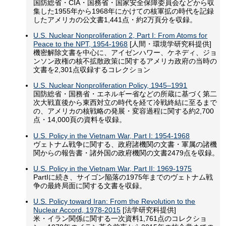
国防総省・CIA・国務省・国家安全保障委員会などから収
集した1955年から1968年にかけての核軍拡の時代を記録
したアメリカの公文書1,441点・約2万頁分を収録。
U.S. Nuclear Nonproliferation 2, Part I: From Atoms for
Peace to the NPT, 1954-1968
[人間・環境学研究科提供]
機密解除文書を中心に、アイゼンハワー、ケネディ、ジョ
ンソン政権の核不拡散政策に関するアメリカ政府の当時の
文書を2,301点収録するコレクション
U.S. Nuclear Nonproliferation Policy, 1945–1991
国防総省・国務省・エネルギー省などの所蔵に基づく第二
次大戦直後から東西対立の時代を経て冷戦終結に至るまで
の、アメリカの核戦略の発展・変容過程に関する約2,700
点・14,000頁の資料を収録。
U.S. Policy in the Vietnam War, Part I: 1954-1968
ヴェトナム戦争に関する、政府諸機関の文書・軍属の諸機
関からの報告書・諸外国の政府機関の文書2479点を収録。
U.S. Policy in the Vietnam War, Part II: 1969-1975
PartIに続き、サイゴン陥落の1975年までのヴェトナム戦
争の最終局面に関する文書を収録。
U.S. Policy toward Iran: From the Revolution to the
Nuclear Accord, 1978-2015
[法学研究科提供]
米・イラン関係に関する一次資料1,761点のコレクショ