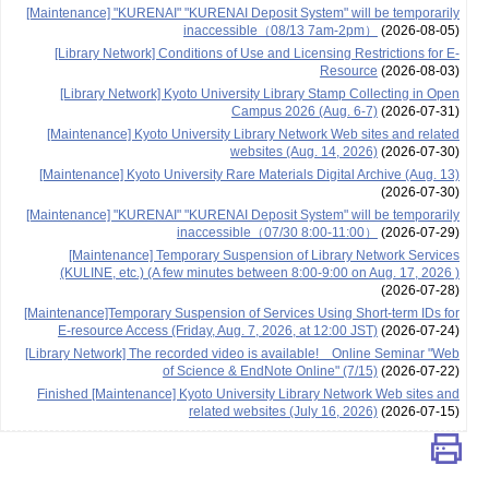
[Maintenance] "KURENAI" "KURENAI Deposit System" will be temporarily
inaccessible（08/13 7am-2pm）
(2026-08-05)
[Library Network] Conditions of Use and Licensing Restrictions for E-
Resource
(2026-08-03)
[Library Network] Kyoto University Library Stamp Collecting in Open
Campus 2026 (Aug. 6-7)
(2026-07-31)
[Maintenance] Kyoto University Library Network Web sites and related
websites (Aug. 14, 2026)
(2026-07-30)
[Maintenance] Kyoto University Rare Materials Digital Archive (Aug. 13)
(2026-07-30)
[Maintenance] "KURENAI" "KURENAI Deposit System" will be temporarily
inaccessible（07/30 8:00-11:00）
(2026-07-29)
[Maintenance] Temporary Suspension of Library Network Services
(KULINE, etc.) (A few minutes between 8:00-9:00 on Aug. 17, 2026 )
(2026-07-28)
[Maintenance]Temporary Suspension of Services Using Short-term IDs for
E-resource Access (Friday, Aug. 7, 2026, at 12:00 JST)
(2026-07-24)
[Library Network] The recorded video is available! Online Seminar "Web
of Science & EndNote Online" (7/15)
(2026-07-22)
Finished [Maintenance] Kyoto University Library Network Web sites and
related websites (July 16, 2026)
(2026-07-15)