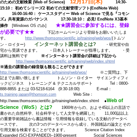
12月17日(木)
のための文献検索 (Web of Science)
14:30-
15:10： 初めてシリーズ2 初めての文献管理ソフト(EndNote Web)
16:00-16:40： ケーススタディー Web of Science で見る『コモン
ズ』共有資源のガバナンス 17:30-18:10： 必見! EndNote X3基本
★★講習会に参加するには、登録
操作
[Windows OS のみ]
が必要です★★
下記ホームページより登録をお願いいたしま
す。
http://www.thomsonscientific.jp/training/web/wos/
(トムソ
インターネット講習会とは?
ン・ロイター)
・研究室や自
宅から受講できます。 ・日本人トレーナーが指導します。 ・受
講料は無料です
※インターネット講習会の詳細は下記から
http://www.thomsonscientific.jp/training/web/index.shtml
※過去の講習会の録音版も観ることができます
http://www.thomsonscientific.jp/training/web/wos/
※ご質問は、下
記までお願い致します トムソン・ロイター サイエンティフィ
ックビジネス トレーニング & テクニカルサポート Tel：0800-
888-8855 または 03-5218-6164 (9:30-18:00) E-mail：
ts.training.japan@thomson.com
Web Site：
Web of
http://www.thomsonscientific.jp/training/web/index.shtml ●
Science（WoS）とは?
1900年からの、およそ45以上の言語で
書かれた自然科学、社会科学そして人文学を網羅した 11,000誌以上
の重要学術雑誌から書誌情報・引用情報を収録している文献のデータベ
ースです。 次の3つのデータベースから成り、外国雑誌の論文とその
引用文献を検索することができます。 Science Citation Index
Expanded (SCI-EXPANDED)--1900-present Social Sciences