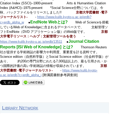
Citation Index (SSCI)--1900-present Arts & Humanities Citation
Index (A&HCI)--1975-present *Social Science分野については、今
秋、バックファイルをリリースしました!!
京都大学図書館 -電子
ジャーナルリスト-
-
https://www.kulib.kyoto-u.ac.jp/erdb?
EndNote Webとは?
c=erdb_alpha_w
●
Web of Scienceを搭載
しているWeb of Knowledgeに含まれるデータベースで、 文献管理ソ
フトEndNote（DVD アプリケーション版）のWeb版です。
京都
大学電子リソース：ヘルプ：文献管理ツールを使う
-
Journal Citation
https://www.kulib.kyoto-u.ac.jp/erdb/13511
●
Reports [ISI Web of Knowledge] とは?
Thomson Reuters
社が提供する学術雑誌の影響力や利用度、重要度を計る資料です。
Science edition（自然科学版）とSocial Science edition（社会科学版）が
あり、 約200の専門分野にわたる7,000誌以上の、最も引用され・か
つ国際的評価の高い学術雑誌の情報が収録されています。
京都
大学図書館 -電子ジャーナルリスト-
-
https://www.kulib.kyoto-
u.ac.jp/erdb?c=erdb_alpha_j
[附属図書館参考調査掛]
Library Network