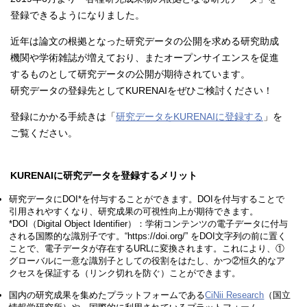
登録できるようになりました。
近年は論文の根拠となった研究データの公開を求める研究助成
機関や学術雑誌が増えており、またオープンサイエンスを促進
するものとして研究データの公開が期待されています。
研究データの登録先としてKURENAIをぜひご検討ください！
登録にかかる手続きは「
研究データをKURENAIに登録する
」を
ご覧ください。
KURENAIに研究データを登録するメリット
研究データにDOI*を付与することができます。DOIを付与することで
引用されやすくなり、研究成果の可視性向上が期待できます。
*DOI（Digital Object Identifier）：学術コンテンツの電子データに付与
される国際的な識別子です。“https://doi.org/” をDOI文字列の前に置く
ことで、電子データが存在するURLに変換されます。これにより、①
グローバルに一意な識別子としての役割をはたし、かつ②恒久的なア
クセスを保証する（リンク切れを防ぐ）ことができます。
国内の研究成果を集めたプラットフォームである
CiNii Research
（国立