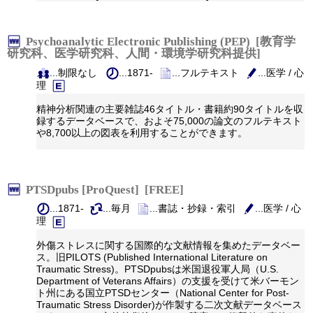
Psychoanalytic Electronic Publishing (PEP) [教育学
研究科、医学研究科、人間・環境学研究科提供]
...制限なし
...1871-
...フルテキスト
...医学 / 心
理
精神分析関連の主要雑誌46タイトル・書籍約90タイトルを収
録するデータベースで、およそ75,000の論文のフルテキスト
や8,700以上の図表を利用することができます。
PTSDpubs [ProQuest] [FREE]
...1871-
...毎月
...書誌・抄録・索引
...医学 / 心
理
外傷ストレスに関する国際的な文献情報を集めたデータベー
ス。旧PILOTS (Published International Literature on
Traumatic Stress)。PTSDpubsは米国退役軍人局（U.S.
Department of Veterans Affairs）の支援を受けて米バーモン
ト州にある国立PTSDセンター（National Center for Post-
Traumatic Stress Disorder)が作製する二次文献データベース