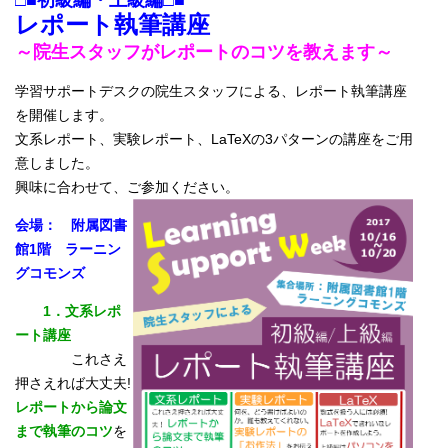
□■初級編・上級編□■
レポート執筆講座
～院生スタッフがレポートのコツを教えます～
学習サポートデスクの院生スタッフによる、レポート執筆講座
を開催します。
文系レポート、実験レポート、LaTeXの3パターンの講座をご用
意しました。
興味に合わせて、ご参加ください。
会場： 附属図書
館1階 ラーニン
グコモンズ
1．文系レポ
ート講座
これさえ
押さえれば大丈夫!
レポートから論文
まで執筆のコツ
を