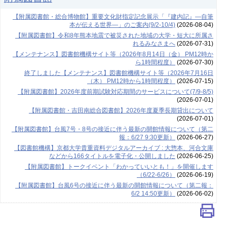
【附属図書館・総合博物館】重要文化財指定記念展示「『建内記』―自筆
本が伝える世界―」のご案内(9/2-10/4)
(2026-08-04)
【附属図書館】令和8年熊本地震で被災された地域の大学・短大に所属さ
れるみなさまへ
(2026-07-31)
【メンテナンス】図書館機構サイト等（2026年8月14日（金） PM12時か
ら1時間程度）
(2026-07-30)
終了しました【メンテナンス】図書館機構サイト等（2026年7月16日
（木） PM12時から1時間程度）
(2026-07-15)
【附属図書館】2026年度前期試験対応期間のサービスについて(7/9-8/5)
(2026-07-01)
【附属図書館・吉田南総合図書館】2026年度夏季長期貸出について
(2026-07-01)
【附属図書館】台風7号・8号の接近に伴う最新の開館情報について（第二
報：6/27 9:30更新）
(2026-06-27)
【図書館機構】京都大学貴重資料デジタルアーカイブ : 大惣本、河合文庫
などから166タイトルを電子化・公開しました
(2026-06-25)
【附属図書館】トークイベント「わかっていいとも！」を開催します
（6/22-6/26）
(2026-06-19)
【附属図書館】台風6号の接近に伴う最新の開館情報について（第二報：
6/2 14:50更新）
(2026-06-02)