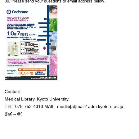
30. Please send your questions to email address below.
Contact:
Medical Library, Kyoto University
TEL: 075-753-4313 MAIL: medlib[at]mail2.adm.kyoto-u.ac.jp
([at]→＠)