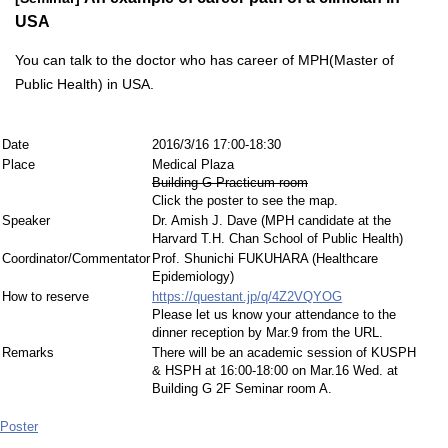
USA
You can talk to the doctor who has career of MPH(Master of
Public Health) in USA.
Date
2016/3/16 17:00-18:30
Place
Medical Plaza
Building G Practicum room
Click the poster to see the map.
Speaker
Dr. Amish J. Dave (MPH candidate at the
Harvard T.H. Chan School of Public Health)
Coordinator/Commentator
Prof. Shunichi FUKUHARA (Healthcare
Epidemiology)
How to reserve
https://questant.jp/q/4Z2VQYOG
Please let us know your attendance to the
dinner reception by Mar.9 from the URL.
Remarks
There will be an academic session of KUSPH
& HSPH at 16:00-18:00 on Mar.16 Wed. at
Building G 2F Seminar room A.
Poster