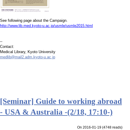
See following page about the Campaign.
http://www.lib.med.kyoto-u.ac.jp/usmle/usmle2015.html
--
Contact:
Medical Library, Kyoto University
medlib@mail2.adm.kyoto-u.ac.jp
[Seminar] Guide to working abroad
- USA & Australia -(2/18, 17:10-)
On 2016-01-19
(
4748 reads
)