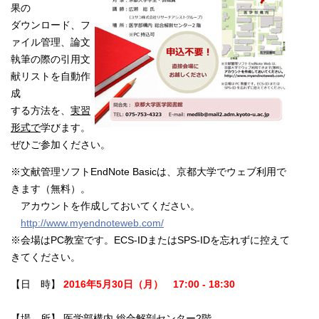
果の
ダウンロード、フ
ァイル管理、論文
執筆の際の引用文
献リストを自動作
成
する方法を、
実習
形式で
学びます。
ぜひご参加ください。
※文献管理ソフトEndNote Basicは、京都大学でウェブ利用で
きます（無料）。
アカウントを作成しておいてください。
http://www.myendnoteweb.com/
※会場はPC教室です。ECS-IDまたはSPS-IDを忘れずに控えて
きてください。
【日 時】
2016年5月30日（月） 17:00 - 18:30
【場 所】 医学部構内 総合解剖センター2階