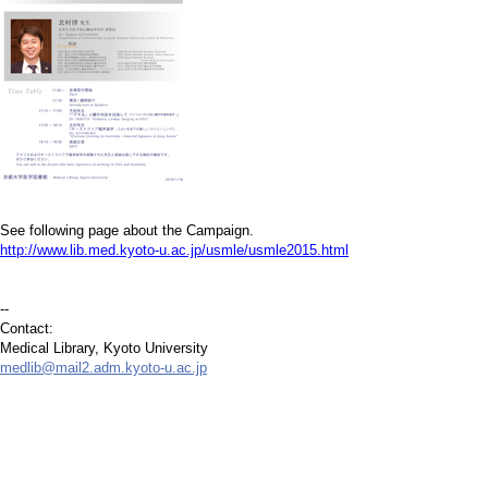
See following page about the Campaign.
http://www.lib.med.kyoto-u.ac.jp/usmle/usmle2015.html
--
Contact:
Medical Library, Kyoto University
medlib@mail2.adm.kyoto-u.ac.jp