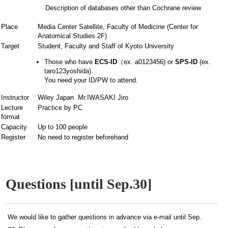
Description of databases other than Cochrane review
Place
Media Center Satellite, Faculty of Medicine (Center for
Anatomical Studies 2F)
Target
Student, Faculty and Staff of Kyoto University
Those who have
ECS-ID
（ex. a0123456) or
SPS-ID
(ex.
taro123yoshida).
You need your ID/PW to attend.
Instructor
Wiley Japan Mr.IWASAKI Jiro
Lecture
Practice by PC
format
Capacity
Up to 100 people
Register
No need to register beforehand
Questions [until Sep.30]
We would like to gather questions in advance via e-mail until Sep.