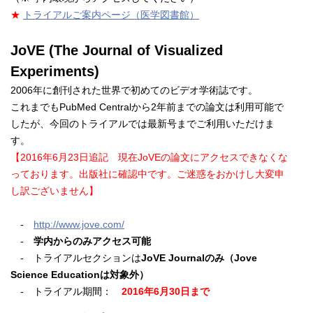
★
トライアルご案内ページ（医学図書館）
JoVE (The Journal of Visualized
Experiments)
2006年に創刊された世界で初めてのビデオ学術誌です。
これまでもPubMed Centralから2年前までの論文は利用可能で
したが、今回のトライアルでは最新号までご利用いただけま
す。
【2016年6
月23日追記 現在JoVEの論文にアクセスできなくな
っております。出版社に確認中です。ご迷惑をおかけし大変申
し訳ございません】
-
http://www.jove.com/
-
学内からのみアクセス可能
- トライアルセクションは
JoVE Journalのみ（Jove
Science Educationは対象外）
- トライアル期間：
2016年6
月30日まで