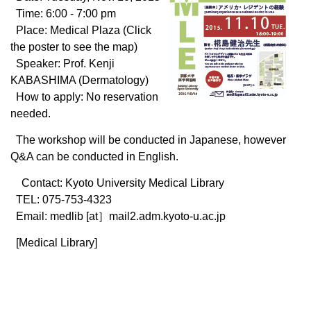
Time: 6:00 - 7:00 pm
Place: Medical Plaza (Click
the poster to see the map)
Speaker: Prof. Kenji
KABASHIMA (Dermatology)
How to apply: No reservation
needed.
The workshop will be conducted in Japanese, however
Q&A can be conducted in English.
Contact: Kyoto University Medical Library
TEL: 075-753-4323
Email: medlib [at］mail2.adm.kyoto-u.ac.jp
[Medical Library]