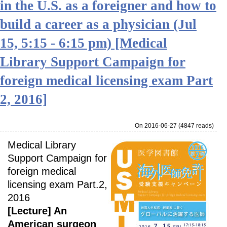
in the U.S. as a foreigner and how to
build a career as a physician (Jul
15, 5:15 - 6:15 pm) [Medical
Library Support Campaign for
foreign medical licensing exam Part
2, 2016]
On 2016-06-27
(
4847 reads
)
Medical Library
Support Campaign for
foreign medical
licensing exam Part.2,
2016
[Lecture] An
American surgeon