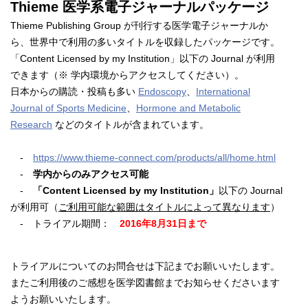
Thieme 医学系電子ジャーナルパッケージ
Thieme Publishing Group が刊行する医学電子ジャーナルか
ら、世界中で利用の多いタイトルを収録したパッケージです。
「Content Licensed by my Institution」以下の Journal が利用
できます（※ 学内環境からアクセスしてください）。
日本からの購読・投稿も多い
Endoscopy
、
International
Journal of Sports Medicine
、
Hormone and Metabolic
Research
などのタイトルが含まれています。
-
https://www.thieme-connect.com/products/all/home.html
-
学内からのみアクセス可能
-
「Content Licensed by my Institution」
以下の Journal
が利用可（
ご利用可能な範囲はタイトルによって異なります
）
- トライアル期間：
2016年8
月31日まで
トライアルについてのお問合せは下記までお願いいたします。
またご利用後のご感想を医学図書館までお知らせくださいます
ようお願いいたします。