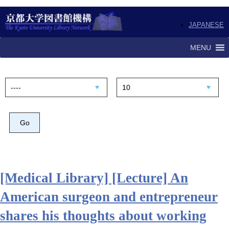
JAPANESE
MENU
[Medical Library] [Lecture] An
American surgeon and entrepreneur
shares his thoughts about working