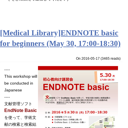
[Medical Library]ENDNOTE basic
for beginners (May 30, 17:00-18:30)
On 2016-05-17
(
3465 reads
)
----
This workshop will
be conducted in
Japanese
----
文献管理ソフト
EndNote Basic
を使って、学術文
献の検索と検索結