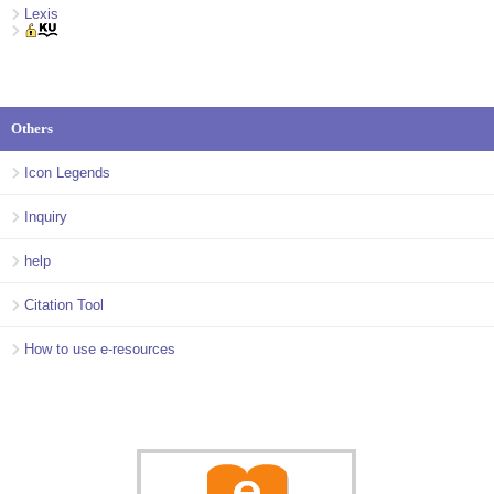
Lexis
Others
Icon Legends
Inquiry
help
Citation Tool
How to use e-resources