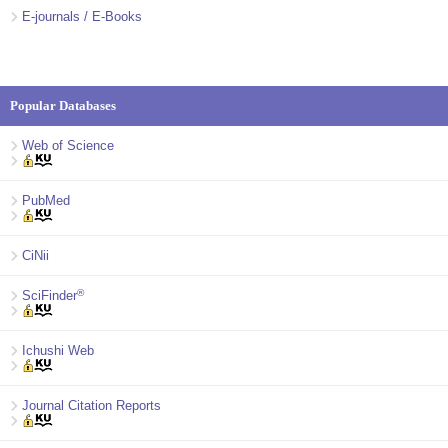
E-journals / E-Books
Popular Databases
Web of Science
PubMed
CiNii
®
SciFinder
Ichushi Web
Journal Citation Reports