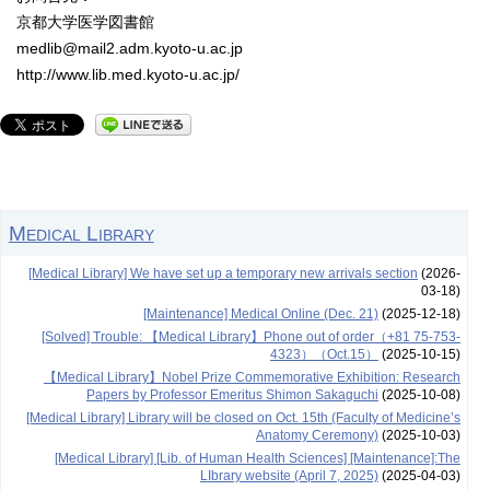
京都大学医学図書館
medlib@mail2.adm.kyoto-u.ac.jp
http://www.lib.med.kyoto-u.ac.jp/
Medical Library
[Medical Library] We have set up a temporary new arrivals section
(2026-
03-18)
[Maintenance] Medical Online (Dec. 21)
(2025-12-18)
[Solved] Trouble: 【Medical Library】Phone out of order（+81 75-753-
4323）（Oct.15）
(2025-10-15)
【Medical Library】Nobel Prize Commemorative Exhibition: Research
Papers by Professor Emeritus Shimon Sakaguchi
(2025-10-08)
[Medical Library] Library will be closed on Oct. 15th (Faculty of Medicine’s
Anatomy Ceremony)
(2025-10-03)
[Medical Library] [Lib. of Human Health Sciences] [Maintenance]:The
LIbrary website (April 7, 2025)
(2025-04-03)