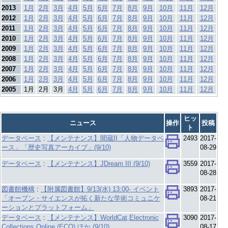
2013
1月
2月
3月
4月
5月
6月
7月
8月
9月
10月
11月
12月
2012
1月
2月
3月
4月
5月
6月
7月
8月
9月
10月
11月
12月
2011
1月
2月
3月
4月
5月
6月
7月
8月
9月
10月
11月
12月
2010
1月
2月
3月
4月
5月
6月
7月
8月
9月
10月
11月
12月
2009
1月
2月
3月
4月
5月
6月
7月
8月
9月
10月
11月
12月
2008
1月
2月
3月
4月
5月
6月
7月
8月
9月
10月
11月
12月
2007
1月
2月
3月
4月
5月
6月
7月
8月
9月
10月
11月
12月
2006
1月
2月
3月
4月
5月
6月
7月
8月
9月
10月
11月
12月
2005
1月
2月
3月
4月
5月
6月
7月
8月
9月
10月
11月
12月
ヒッ
ニュース
操作
投稿
ト
データベース
:
【メンテナンス】聞蔵II「人物データベ
2493
2017-
ース」「歴史写真アーカイブ」(9/10)
08-29
データベース
:
【メンテナンス】JDream III (9/10)
3559
2017-
08-28
図書館機構
:
【附属図書館】9/13(水) 13:00- イベント
3893
2017-
「オープン・サイエンスが拓く新たな学術コミュニケ
08-21
ーションとプラットフォーム」
データベース
:
【メンテナンス】WorldCat,Electronic
3090
2017-
Collections Online (ECO) ほか (9/10)
08-17