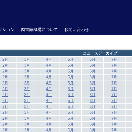
クション
図書館機構について
お問い合わせ
ニュースアーカイブ
2月
3月
4月
5月
6月
7月
2月
3月
4月
5月
6月
7月
2月
3月
4月
5月
6月
7月
2月
3月
4月
5月
6月
7月
2月
3月
4月
5月
6月
7月
2月
3月
4月
5月
6月
7月
2月
3月
4月
5月
6月
7月
2月
3月
4月
5月
6月
7月
2月
3月
4月
5月
6月
7月
2月
3月
4月
5月
6月
7月
2月
3月
4月
5月
6月
7月
2月
3月
4月
5月
6月
7月
2月
3月
4月
5月
6月
7月