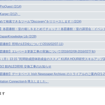
uest (2/14)
ger (2/12)
検索できるツール"Discovery"をリリースします！(2/24)
】各図書館・室の催しをまとめてチェック！各図書館・室の講習会・イベン
Knowledge Lib (2/28)
館】照明のLED化について(2016/02/07-11)
書館】エレベータ更新工事の実施について(2016/02/08-2016/03下旬)
5（月）13:15 "民間助成団体助成金のススメ" KURA HOUR研究スキルアップ
-3/2 館内LED照明 交換工事のお知らせ
館】データベース Irish Newspaper Archives のトライアルのご案内(2/1-2
 Citation Connectionを導入しました。
ます