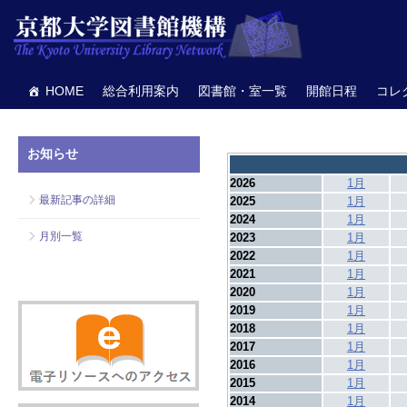
HOME
総合利用案内
図書館・室一覧
開館日程
コレ
お知らせ
2026
1月
最新記事の詳細
2025
1月
2024
1月
月別一覧
2023
1月
2022
1月
2021
1月
2020
1月
2019
1月
2018
1月
2017
1月
2016
1月
2015
1月
2014
1月