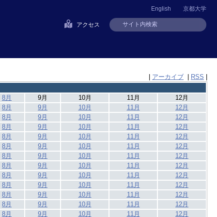
English
京都大学
アクセス
|
アーカイブ
|
RSS
|
8月
9月
10月
11月
12月
8月
9月
10月
11月
12月
8月
9月
10月
11月
12月
8月
9月
10月
11月
12月
8月
9月
10月
11月
12月
8月
9月
10月
11月
12月
8月
9月
10月
11月
12月
8月
9月
10月
11月
12月
8月
9月
10月
11月
12月
8月
9月
10月
11月
12月
8月
9月
10月
11月
12月
8月
9月
10月
11月
12月
8月
9月
10月
11月
12月