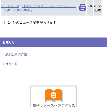
データベース
:
【メンテナンス】 ジャパンナレッジ
3689
2012-
（6/20 3:00-6:00AM）
06-01
計 14 件のニュース記事があります
お知らせ
最新記事の詳細
月別一覧