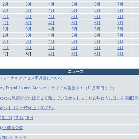
2月
3月
4月
5月
6月
7月
2月
3月
4月
5月
6月
7月
2月
3月
4月
5月
6月
7月
2月
3月
4月
5月
6月
7月
2月
3月
4月
5月
6月
7月
2月
3月
4月
5月
6月
7月
2月
3月
4月
5月
6月
7月
2月
3月
4月
5月
6月
7月
2月
3月
4月
5月
6月
7月
ニュース
電子ジャーナルアクセス不具合について
ciety Digital Journal Archive トライアル実施中！（11月30日まで）
わわな果実がどれほど甘く熟しているかをじっくりと味わうには」を開催(10/2
ジトリを一時休止（10/7-9）
11,12,17,18日
2006)を公開
2006）を公開