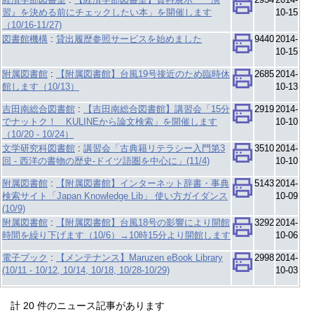
習』を決める前にチェックしたい本」を開催します
10-15
（10/16-11/27)
図書館機構
:
貸出履歴参照サービスを始めました
9440
2014-
10-15
附属図書館
:
【附属図書館】台風19号接近のため臨時休
2685
2014-
館します（10/13）
10-13
吉田南総合図書館
:
【吉田南総合図書館】講習会「15分
2919
2014-
でナットク！ KULINEから論文検索」を開催します
10-10
（10/20 - 10/24）
文学研究科図書館
:
講習会「古典籍リテラシー入門第3
3510
2014-
回 - 西洋の書物の歴史-ドイツ語圏を中心に」(11/4)
10-10
附属図書館
:
【附属図書館】インターネット辞書・事典
5143
2014-
検索サイト「Japan Knowledge Lib」 使い方ガイダンス
10-09
(10/9)
附属図書館
:
【附属図書館】台風18号の影響により開館
3292
2014-
時間を繰り下げます（10/6）→10時15分より開館します
10-06
電子ブック
:
【メンテナンス】Maruzen eBook Library
2998
2014-
(10/11 - 10/12, 10/14, 10/18, 10/28-10/29)
10-03
計 20 件のニュース記事があります